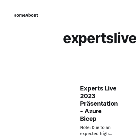
Home
About
expertsliv
Experts Live
2023
Präsentation
- Azure
Bicep
Note: Due to an
expected high