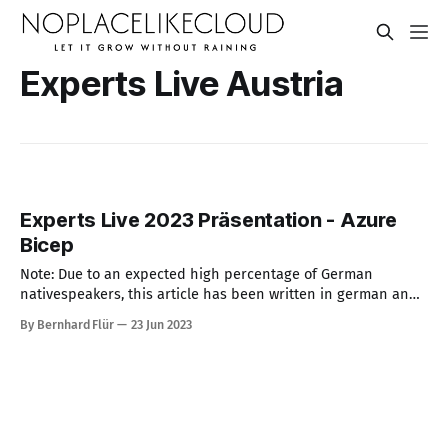
Experts Live Austria
Experts Live 2023 Präsentation - Azure
Bicep
Note: Due to an expected high percentage of German
nativespeakers, this article has been written in german and
english. Hallo miteinander! Als erstes möchte ich mich bei
By Bernhard Flür
23 Jun 2023
allen für das tolle Feedback zu meiner Präsentation (per
LinkedIn und persönlich) herzlichst bedanken! Wie
versprochen liefere ich euch über dieses Format sowohl